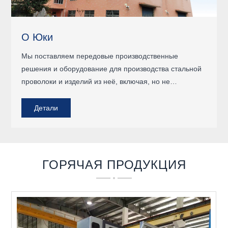
О Юки
Мы поставляем передовые производственные
решения и оборудование для производства стальной
проволоки и изделий из неё, включая, но не
ограничиваясь, оборудование для стальной
низкоуглеродистой проволоки для гвоздей и сеток,
Детали
вязальной проволоки; для высокоуглеродистой
стальной проволоки для пружин, стальных канатов,
металлокорда; для нержавеющей стальной
проволоки; для сплошной и порошковой сварочной
ГОРЯЧАЯ ПРОДУКЦИЯ
проволоки.