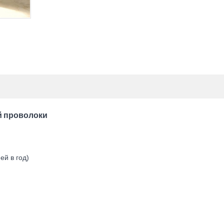
й проволоки
ей в год)