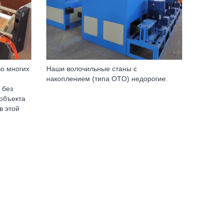
о многих
Наши волочильные станы с
накоплением (типа OTO) недорогие.
 без
объекта
в этой