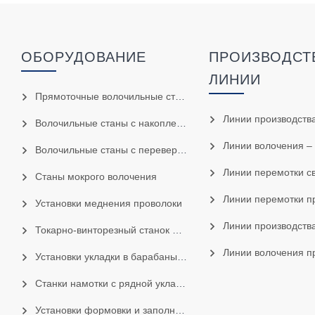
ОБОРУДОВАНИЕ
ПРОИЗВОДСТ
ЛИНИИ
Прямоточные волочильные станы
Линии производства свет
Волочильные станы с накоплением (ОТО)
Линии волочения – меднения сва
Волочильные станы с перевернутым барабаном
Линии перемотки сварочн
Станы мокрого волочения
Линии перемотки проволоки в бар
Установки меднения проволоки
Линии производства порошк
Токарно-винторезный станок C6140W/6250B/6256B/6266B
Линии волочения проволоки – 
Установки укладки в барабаны (цилиндры)
Станки намотки с рядной укладкой
Установки формовки и заполнения порошковой проволоки