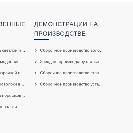
ВЕННЫЕ
ДЕМОНСТРАЦИИ НА
ПРОИЗВОДСТВЕ
лой проволоки
Сборочное производство волочильных станов
рочной проволоки
Завод по производству стальной проволоки
ой проволоки
Сборочное производство станков для прецизионной перемотки
абаны (цилиндры)
Сборочное производство установок меднения и линий упаковки проволоки в барабаны
овой проволоки
рубки электродов