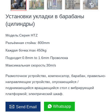
Установки укладки в барабаны
(цилиндры)
Модель:
Серия HTZ
Разъёмная стойка:
800mm
Каждая бочка:
max 450kg
Подходит:
0.8mm to 1.6mm Проволока
Максимальная скорость:
30m/s
Размоточное устройство, компенсатор, барабан, правильно-
направляющее устройство, опускающийся /
поднимающийся вращающийся стол с вибрирующей
платформой; электрический шкаф.


Whatsapp
Send Email